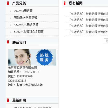
产品分类
所有新闻
20CrMo无缝管
【
市场动态
】
长春无缝钢管的
石油输送防腐钢管
【
市场动态
】
长春无缝钢管的
42CrMOA无缝钢管
【
市场动态
】
长春无缝钢管的
SUJ2空心管料合金钢管
【
市场动态
】
长春无缝钢管的
总
联系我们
长春宏钜钢管有限公司
销售热线： 13969580678
微信：13969580678
QQ:616223113
地址：长春市金泰钢材市场
最新新闻