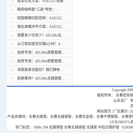
成本优化方案：SAE1527无缝…
精密结构管“三高”特性：…
短管精细切割范例：SAE152…
强化承载环件方案：SAE152…
想要多少切多少！42CrMo无…
从订单到发货仅需6小时！4…
抢修专用：42CrMo厚壁管随…
抢修专用：42CrMo厚壁管随…
深夜接单也能切？我们拥有…
拒绝等待！42CrMo无缝钢管…
Copyright 20
版权所有： 长春宏钜钢管有
山东总厂 销售
网站首页
|
厂区展示
|
产品关键词：长春无缝管，长春无缝钢管，长春合金管，长春不锈钢管，长春厚壁钢管，
12CR1MOV
热门标签：
16Mn
20#
无缝钢管
长春无缝钢管
无缝管
中低压锅炉管（GB3087