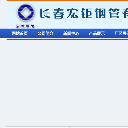
网站首页
公司简介
新闻中心
产品展示
厂区展