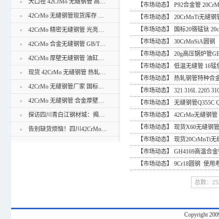
大口径 42CrMo 无缝钢管 高…
【
市场动态
】
P92合金管 20C
42CrMo 无缝钢管现货库存 …
【
市场动态
】
20CrMnTi无缝
【
市场动态
】
国标20铬锰钛 20
42CrMo 精密无缝钢管 光亮…
【
市场动态
】
30CrMnSiA圆钢
42CrMo 合金无缝钢管 GB/T…
【
市场动态
】
20g高压锅炉管GB/
42CrMo 厚壁无缝钢管 油缸…
【
市场动态
】
低温无缝管 16锰
现货 42CrMo 无缝钢管 热轧…
【
市场动态
】
热轧钢管特种合金
42CrMo 无缝钢管厂家 国标…
【
市场动态
】
321 316L 220
42CrMo 无缝钢管 合金厚壁…
【
市场动态
】
无缝钢管Q355C 
【
市场动态
】
42CrMo无缝钢
探访四川青白江钢材城：揭…
【
市场动态
】
现货X60无缝钢管 
告别缺货烦恼！四川42CrMo…
【
市场动态
】
现货20CrMnT
【
市场动态
】
GH4169高温合
【
市场动态
】
9Cr18圆钢 使用
总数：25
Copyright 20