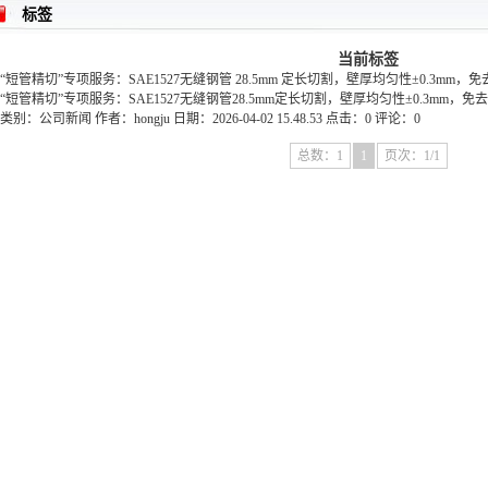
标签
当前标签
“短管精切”专项服务：SAE1527无缝钢管 28.5mm 定长切割，壁厚均匀性±0.3mm，
“短管精切”专项服务：SAE1527无缝钢管28.5mm定长切割，壁厚均匀性±0.3mm，免去粗车
类别：
公司新闻
作者：
hongju
日期：
2026-04-02 15.48.53
点击：
0
评论：
0
总数：1
1
页次：1/1